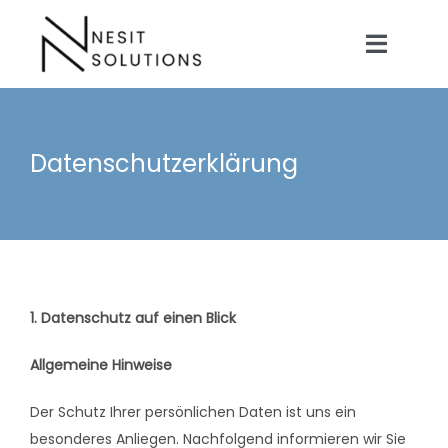
Zum
Inhalt
Toggle
springen
Naviga
Startseite
Datenschutzerklärung
Über uns
Leistungen
1. Datenschutz auf einen Blick
Referenzen
Allgemeine Hinweise
Blog
Der Schutz Ihrer persönlichen Daten ist uns ein
besonderes Anliegen. Nachfolgend informieren wir Sie