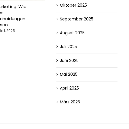
Oktober 2025
rketing: Wie
Conversational Marketing:
Use
en
Mehr Leads durch Chatbots &
Kun
scheidungen
Live-Chats
Mar
September 2025
ssen
September 22nd, 2025
Sept
rd, 2025
August 2025
Juli 2025
Juni 2025
Mai 2025
April 2025
März 2025