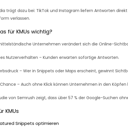
ia trägt dazu bei: TikTok und Instagram liefern Antworten direk
tform verlassen.
as für KMUs wichtig?
mittelständische Unternehmen verändert sich die Online-Sichtba
es Nutzerverhalten
– Kunden erwarten sofortige Antworten.
rbsdruck
– Wer in Snippets oder Maps erscheint, gewinnt Sichtba
-Chance
– Auch ohne Klick können Unternehmen in den Köpfen b
tudie von Semrush zeigt, dass über 57 % der Google-Suchen ohne
für KMUs
 Featured Snippets optimieren