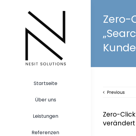
Zum
Inhalt
Zero-C
springen
„Searc
Kunde
Startseite
Previous
Über uns
Zero-Clic
Leistungen
verändert
Referenzen