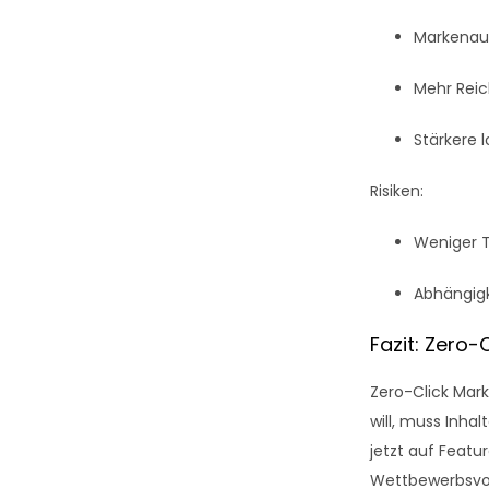
Markenau
Mehr Reic
Stärkere l
Risiken:
Weniger T
Abhängigk
Fazit: Zero-
Zero-Click Mark
will, muss Inhal
jetzt auf Featu
Wettbewerbsvor