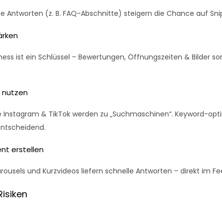
e Antworten (z. B. FAQ-Abschnitte) steigern die Chance auf Sni
ärken
ess ist ein Schlüssel – Bewertungen, Öffnungszeiten & Bilder sor
a nutzen
e Instagram & TikTok werden zu „Suchmaschinen“. Keyword-opt
entscheidend.
nt erstellen
arousels und Kurzvideos liefern schnelle Antworten – direkt im F
isiken