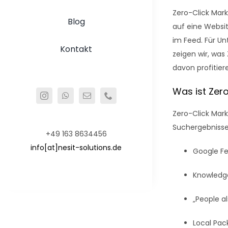
Zero-Click Mar
Blog
auf eine Websit
im Feed. Für U
Kontakt
zeigen wir, was
davon profitier
Was ist Zer
Zero-Click Mark
Suchergebnissei
+49 163 8634456
info[at]nesit-solutions.de
Google Fe
Knowledg
„People a
Local Pac