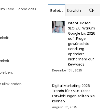
t im Feed – ohne dass
Kommen
Beliebt
Kürzlich
Intent-Based
SEO 2.0: Warum
Google bis 2026
rkeit:
auf „Frage →
gewünschte
Handlung“
optimiert –
nicht mehr auf
rkeit.
Keywords
Dezember 15th, 2025
leiben.
 Klick enden.
Digital Marketing 2026
Trends für KMUs: Diese
Entwicklungen sollten Sie
kennen
August 11th, 2025