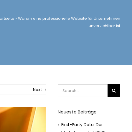
artseite
»
Warum eine professionelle Website für Unternehmen
unverzichtbar ist
Suche
Next
nach:
Neueste Beiträge
First-Party Data: Der