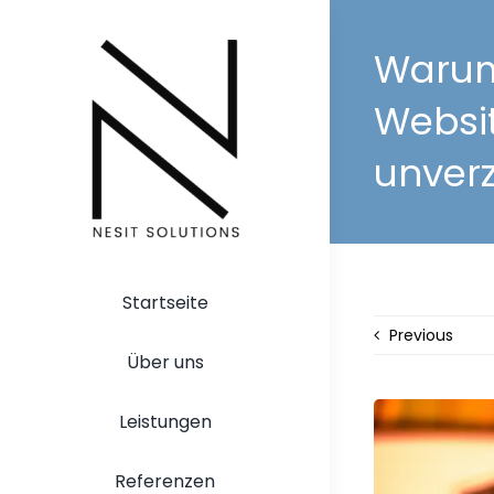
Zum
Inhalt
Warum 
springen
Websi
unverz
Startseite
Previous
Über uns
Leistungen
Referenzen